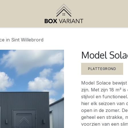
e in Sint Willebrord
Model Solac
PLATTEGROND
Model Solace bewijst 
zijn. Met zijn 18 m² i
stijlvol en functionee
hier elk seizoen van d
open in de zomer. De
geheel een strakke, m
voorzien van een sli