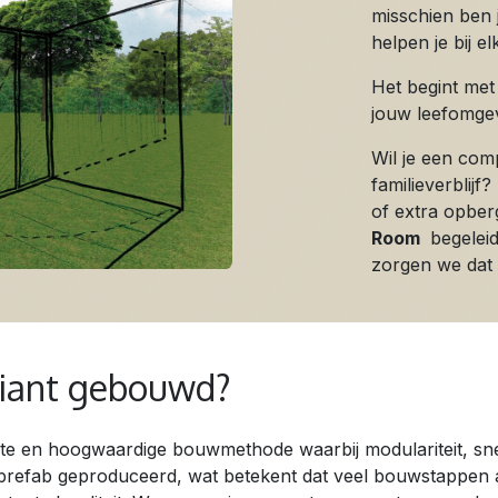
misschien ben 
helpen je bij el
Het begint met
jouw leefomgevi
Wil je een comp
familieverblij
of extra opbe
Room
begeleid
zorgen we dat 
riant gebouwd?
ënte en hoogwaardige bouwmethode waarbij modulariteit, sn
efab geproduceerd, wat betekent dat veel bouwstappen al i