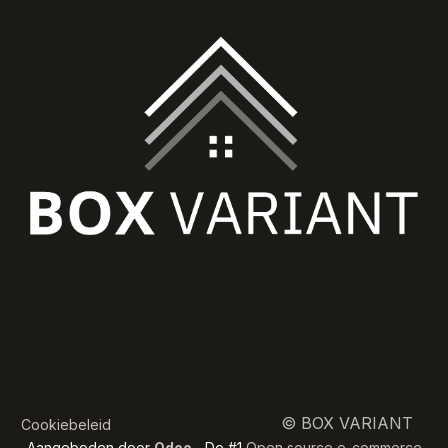
​ © BOX VARIANT
Cookiebeleid
Aangeboden door
Odoo
- De #1
Open source e-commerce