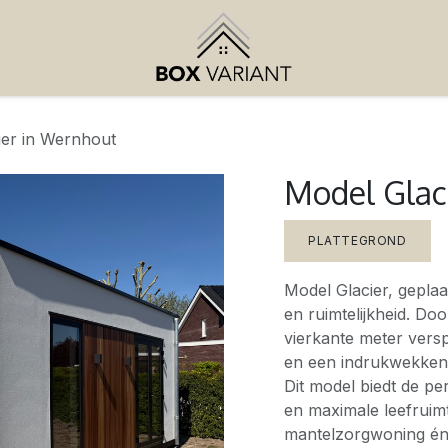
ier in Wernhout
Model Glac
PLATTEGROND
Model Glacier, geplaa
en ruimtelijkheid. Do
vierkante meter verspi
en een indrukwekken
Dit model biedt de per
en maximale leefruimt
mantelzorgwoning én 