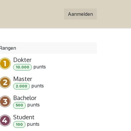
Aanmelden
Rangen
Dokter
punt
s
10.000
Master
punt
s
2.000
Bachelor
punt
s
500
Student
punt
s
100