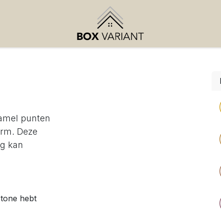
zamel punten
orm. Deze
ng kan
stone hebt