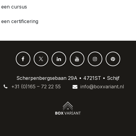
i een cursus
een certificering
Scherpenbergsebaan 29A • 4721ST • Schijf
+31 (0)165 – 72 22 55
info@boxvariant.nl